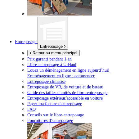
Entreposage
Entreposage
Retour au menu principal
Prix garanti pendant 1 an
Libre-entreposage à
U-Haul
Louez un déménagement en ligne aujourd’hui!
Emménagement en ligne : commencer
Entreposage climatisé
Entreposage de VR, de voiture et de bateau
Guide des tailles d'unités de libre-entreposage
Entreposage extérieur/accessible en voiture
Payer ma facture d'entreposage
FAQ
Conseils sur le libre-entreposage
Fournitures d’entreposage