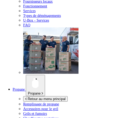
Fournisseurs locaux
Fonctionnement
Services
Types de déménagements
U-Box -
Services
FAQ
Propane
Propane
Retour au menu principal
Remplissage de propane
Accessoires pour le gril
Grils et fumoirs