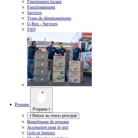
Fournisseurs locaux
Fonctionnement
Services
Types de déménagements
U-Box -
Services
FAQ
Propane
Propane
Retour au menu principal
Remplissage de propane
Accessoires pour le gril
Grils et fumoirs