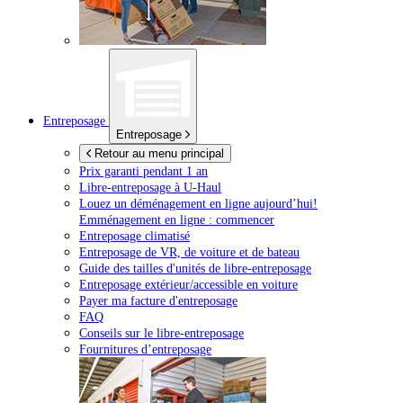
Entreposage
Entreposage
Retour au menu principal
Prix garanti pendant 1 an
Libre-entreposage à
U-Haul
Louez un déménagement en ligne aujourd’hui!
Emménagement en ligne : commencer
Entreposage climatisé
Entreposage de VR, de voiture et de bateau
Guide des tailles d'unités de libre-entreposage
Entreposage extérieur/accessible en voiture
Payer ma facture d'entreposage
FAQ
Conseils sur le libre-entreposage
Fournitures d’entreposage