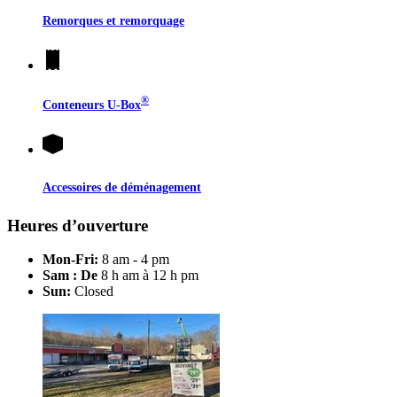
Remorques et remorquage
®
Conteneurs
U-Box
Accessoires de déménagement
Heures d’ouverture
Mon-Fri:
8 am - 4 pm
Sam : De
8 h am à 12 h pm
Sun:
Closed