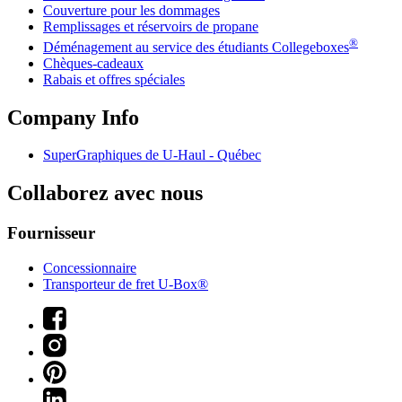
Couverture pour les dommages
Remplissages et réservoirs de propane
®
Déménagement au service des étudiants Collegeboxes
Chèques-cadeaux
Rabais et offres spéciales
Company Info
SuperGraphiques de
U-Haul
- Québec
Collaborez avec nous
Fournisseur
Concessionnaire
Transporteur de fret U-Box®