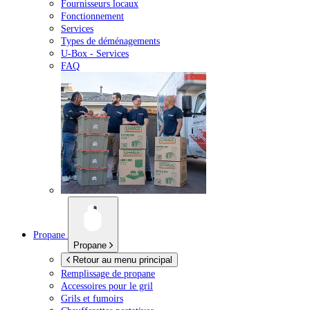
Fournisseurs locaux
Fonctionnement
Services
Types de déménagements
U-Box -
Services
FAQ
Propane
Propane
Retour au menu principal
Remplissage de propane
Accessoires pour le gril
Grils et fumoirs