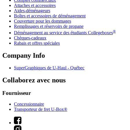
Comptes commerciaux
Attaches et accessoires
Aides-déménageurs
Boîtes et accessoires de déménagement
Couverture pour les dommages
Remplissages et réservoirs de propane
®
Déménagement au service des étudiants Collegeboxes
Chèques-cadeaux
Rabais et offres spéciales
Company Info
SuperGraphiques de
U-Haul
- Québec
Collaborez avec nous
Fournisseur
Concessionnaire
Transporteur de fret U-Box®