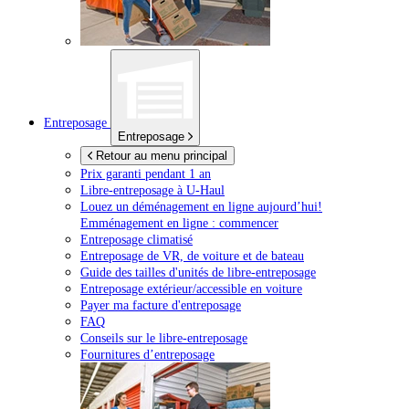
Entreposage
Entreposage
Retour au menu principal
Prix garanti pendant 1 an
Libre-entreposage à
U-Haul
Louez un déménagement en ligne aujourd’hui!
Emménagement en ligne : commencer
Entreposage climatisé
Entreposage de VR, de voiture et de bateau
Guide des tailles d'unités de libre-entreposage
Entreposage extérieur/accessible en voiture
Payer ma facture d'entreposage
FAQ
Conseils sur le libre-entreposage
Fournitures d’entreposage