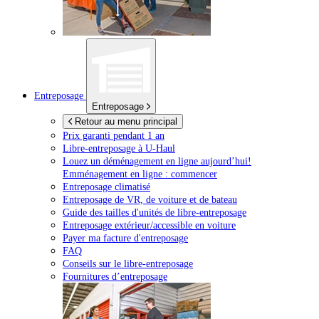
Entreposage
Entreposage
Retour au menu principal
Prix garanti pendant 1 an
Libre-entreposage à
U-Haul
Louez un déménagement en ligne aujourd’hui!
Emménagement en ligne : commencer
Entreposage climatisé
Entreposage de VR, de voiture et de bateau
Guide des tailles d'unités de libre-entreposage
Entreposage extérieur/accessible en voiture
Payer ma facture d'entreposage
FAQ
Conseils sur le libre-entreposage
Fournitures d’entreposage