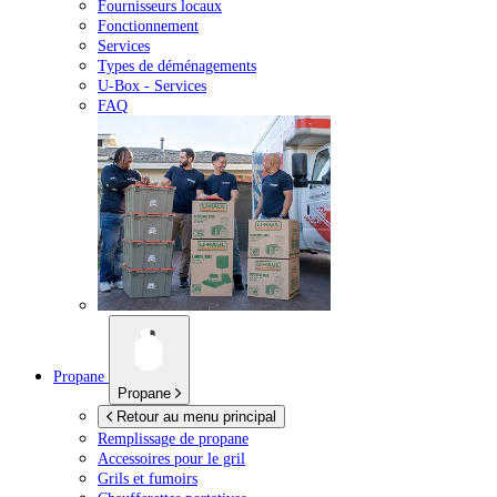
Fournisseurs locaux
Fonctionnement
Services
Types de déménagements
U-Box -
Services
FAQ
Propane
Propane
Retour au menu principal
Remplissage de propane
Accessoires pour le gril
Grils et fumoirs