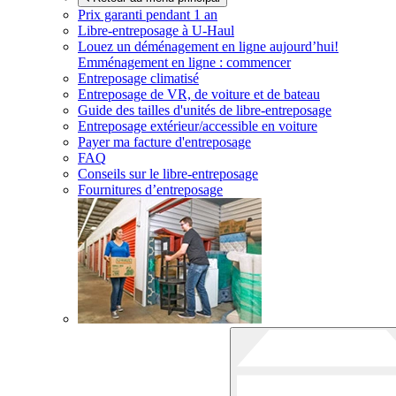
Prix garanti pendant 1 an
Libre-entreposage à
U-Haul
Louez un déménagement en ligne aujourd’hui!
Emménagement en ligne : commencer
Entreposage climatisé
Entreposage de VR, de voiture et de bateau
Guide des tailles d'unités de libre-entreposage
Entreposage extérieur/accessible en voiture
Payer ma facture d'entreposage
FAQ
Conseils sur le libre-entreposage
Fournitures d’entreposage