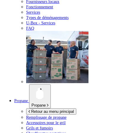
Fournisseurs locaux
Fonctionnement
Services
Types de déménagements
U-Box -
Services
FAQ
Propane
Propane
Retour au menu principal
Remplissage de propane
Accessoires pour le gril
Grils et fumoirs