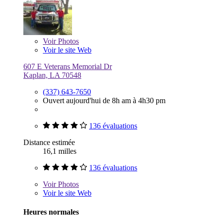
Voir
Photos
Voir le site Web
607 E Veterans Memorial Dr
Kaplan, LA 70548
(337) 643-7650
Ouvert aujourd'hui de 8h am à 4h30 pm
136 évaluations
Distance estimée
16,1 milles
136 évaluations
Voir
Photos
Voir le site Web
Heures normales