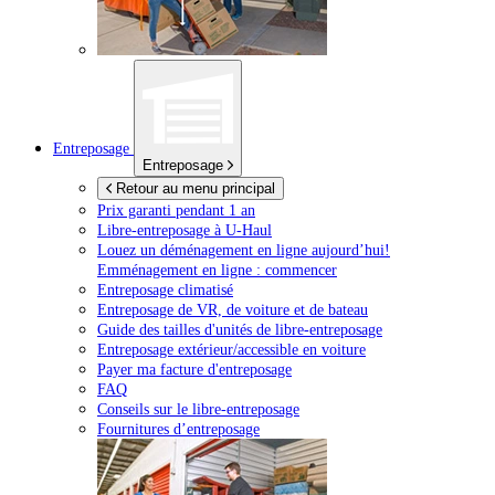
Entreposage
Entreposage
Retour au menu principal
Prix garanti pendant 1 an
Libre-entreposage à
U-Haul
Louez un déménagement en ligne aujourd’hui!
Emménagement en ligne : commencer
Entreposage climatisé
Entreposage de VR, de voiture et de bateau
Guide des tailles d'unités de libre-entreposage
Entreposage extérieur/accessible en voiture
Payer ma facture d'entreposage
FAQ
Conseils sur le libre-entreposage
Fournitures d’entreposage