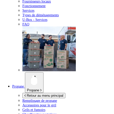
Fournisseurs locaux
Fonctionnement
Services
Types de déménagements
U-Box -
Services
FAQ
Propane
Propane
Retour au menu principal
Remplissage de propane
Accessoires pour le gril
Grils et fumoirs