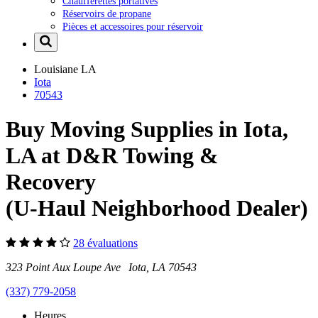
Chaufferettes portatives
Réservoirs de propane
Pièces et accessoires pour réservoir
Louisiane
LA
Iota
70543
Buy Moving Supplies in Iota,
LA at D&R Towing &
Recovery
(U-Haul Neighborhood Dealer)
28 évaluations
323 Point Aux Loupe Ave Iota, LA 70543
(337) 779-2058
Heures