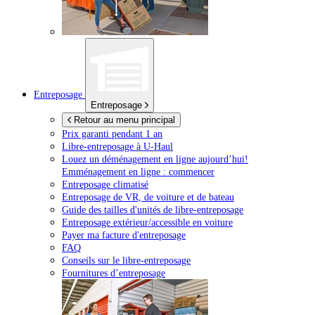
Entreposage
Entreposage
Retour au menu principal
Prix garanti pendant 1 an
Libre-entreposage à
U-Haul
Louez un déménagement en ligne aujourd’hui!
Emménagement en ligne : commencer
Entreposage climatisé
Entreposage de VR, de voiture et de bateau
Guide des tailles d'unités de libre-entreposage
Entreposage extérieur/accessible en voiture
Payer ma facture d'entreposage
FAQ
Conseils sur le libre-entreposage
Fournitures d’entreposage