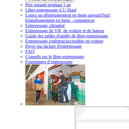
Prix garanti pendant 1 an
Libre-entreposage à
U-Haul
Louez un déménagement en ligne aujourd’hui!
Emménagement en ligne : commencer
Entreposage climatisé
Entreposage de VR, de voiture et de bateau
Guide des tailles d'unités de libre-entreposage
Entreposage extérieur/accessible en voiture
Payer ma facture d'entreposage
FAQ
Conseils sur le libre-entreposage
Fournitures d’entreposage