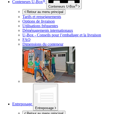
®
Conteneurs
U-Box
®
Conteneurs
U-Box
Retour au menu principal
Tarifs et renseignements
Options de livraison
Utilisations fréquentes
Déménagements internationaux
U-Box -
Conseils pour l’emballage et la livraison
FAQ
Dimensions du conteneur
Entreposage
Entreposage
Retour au menu principal