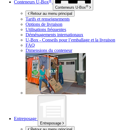
®
Conteneurs
U-Box
®
Conteneurs
U-Box
Retour au menu principal
Tarifs et renseignements
Options de livraison
Utilisations fréquentes
Déménagements internationaux
U-Box -
Conseils pour l’emballage et la livraison
FAQ
Dimensions du conteneur
Entreposage
Entreposage
Retour au menu principal