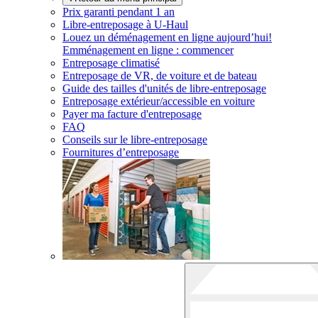
Prix garanti pendant 1 an
Libre-entreposage à
U-Haul
Louez un déménagement en ligne aujourd’hui!
Emménagement en ligne : commencer
Entreposage climatisé
Entreposage de VR, de voiture et de bateau
Guide des tailles d'unités de libre-entreposage
Entreposage extérieur/accessible en voiture
Payer ma facture d'entreposage
FAQ
Conseils sur le libre-entreposage
Fournitures d’entreposage