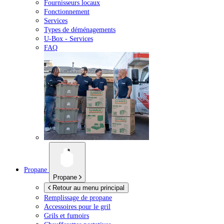
Fournisseurs locaux
Fonctionnement
Services
Types de déménagements
U-Box -
Services
FAQ
Propane
Propane
Retour au menu principal
Remplissage de propane
Accessoires pour le gril
Grils et fumoirs