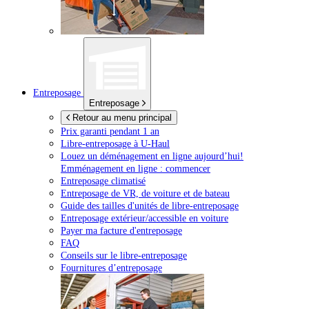
Entreposage
Entreposage
Retour au menu principal
Prix garanti pendant 1 an
Libre-entreposage à
U-Haul
Louez un déménagement en ligne aujourd’hui!
Emménagement en ligne : commencer
Entreposage climatisé
Entreposage de VR, de voiture et de bateau
Guide des tailles d'unités de libre-entreposage
Entreposage extérieur/accessible en voiture
Payer ma facture d'entreposage
FAQ
Conseils sur le libre-entreposage
Fournitures d’entreposage