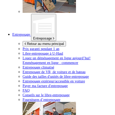
Entreposage
Entreposage
Retour au menu principal
Prix garanti pendant 1 an
Libre-entreposage à
U-Haul
Louez un déménagement en ligne aujourd’hui!
Emménagement en ligne : commencer
Entreposage climatisé
Entreposage de VR, de voiture et de bateau
Guide des tailles d'unités de libre-entreposage
Entreposage extérieur/accessible en voiture
Payer ma facture d'entreposage
FAQ
Conseils sur le libre-entreposage
Fournitures d’entreposage