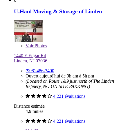
6
U-Haul Moving & Storage of Linden
Voir
Photos
1440 E Edgar Rd
Linden, NJ 07036
(908) 486-3400
Ouvert aujourd'hui de 9h am à 5h pm
(Located on Route 1&9 just north of The Linden
Refinery, NO ON SITE PARKING)
4 221 évaluations
Distance estimée
4,9 milles
4 221 évaluations