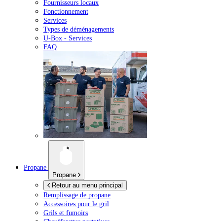
Fournisseurs locaux
Fonctionnement
Services
Types de déménagements
U-Box -
Services
FAQ
Propane
Propane
Retour au menu principal
Remplissage de propane
Accessoires pour le gril
Grils et fumoirs