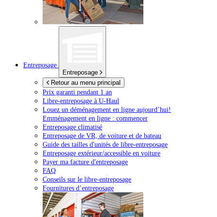
Entreposage
Entreposage
Retour au menu principal
Prix garanti pendant 1 an
Libre-entreposage à
U-Haul
Louez un déménagement en ligne aujourd’hui!
Emménagement en ligne : commencer
Entreposage climatisé
Entreposage de VR, de voiture et de bateau
Guide des tailles d'unités de libre-entreposage
Entreposage extérieur/accessible en voiture
Payer ma facture d'entreposage
FAQ
Conseils sur le libre-entreposage
Fournitures d’entreposage