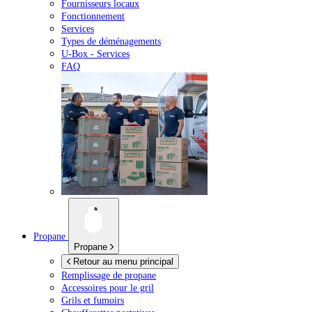
Fournisseurs locaux
Fonctionnement
Services
Types de déménagements
U-Box -
Services
FAQ
Propane
Propane
Retour au menu principal
Remplissage de propane
Accessoires pour le gril
Grils et fumoirs