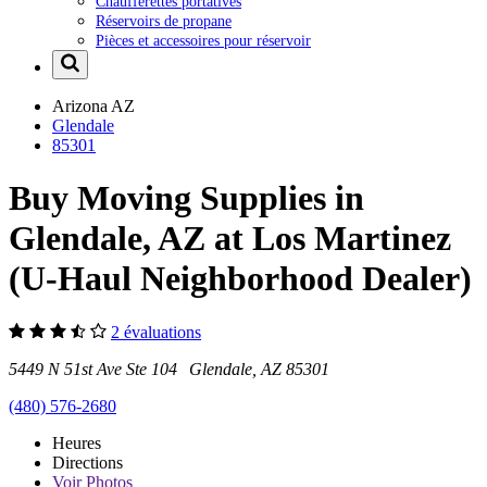
Chaufferettes portatives
Réservoirs de propane
Pièces et accessoires pour réservoir
Arizona
AZ
Glendale
85301
Buy Moving Supplies in
Glendale, AZ at Los Martinez
(U-Haul Neighborhood Dealer)
2 évaluations
5449 N 51st Ave Ste 104 Glendale, AZ 85301
(480) 576-2680
Heures
Directions
Voir
Photos