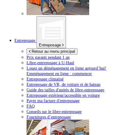
Entreposage
Entreposage
Retour au menu principal
Prix garanti pendant 1 an
Libre-entreposage à
U-Haul
Louez un déménagement en ligne aujourd’hui!
Emménagement en ligne : commencer
Entreposage climatisé
Entreposage de VR, de voiture et de bateau
Guide des tailles d'unités de libre-entreposage
Entreposage extérieur/accessible en voiture
Payer ma facture d'entreposage
FAQ
Conseils sur le libre-entreposage
Fournitures d’entreposage