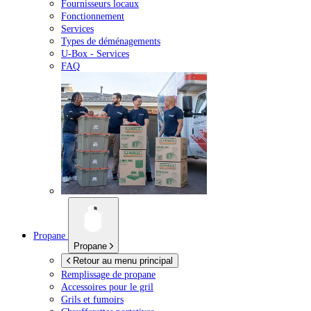
Fournisseurs locaux
Fonctionnement
Services
Types de déménagements
U-Box -
Services
FAQ
Propane
Propane
Retour au menu principal
Remplissage de propane
Accessoires pour le gril
Grils et fumoirs