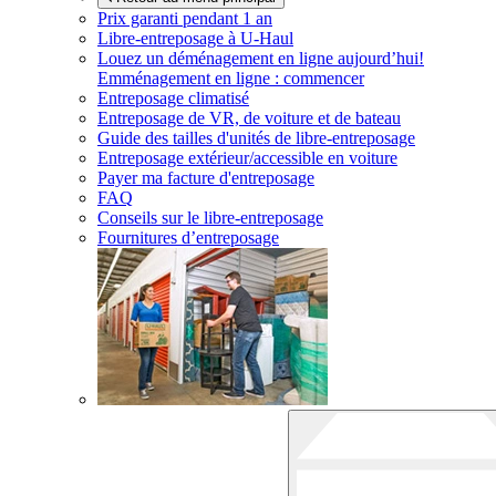
Prix garanti pendant 1 an
Libre-entreposage à
U-Haul
Louez un déménagement en ligne aujourd’hui!
Emménagement en ligne : commencer
Entreposage climatisé
Entreposage de VR, de voiture et de bateau
Guide des tailles d'unités de libre-entreposage
Entreposage extérieur/accessible en voiture
Payer ma facture d'entreposage
FAQ
Conseils sur le libre-entreposage
Fournitures d’entreposage