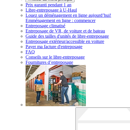
Prix garanti pendant 1 an
Libre-entreposage à
U-Haul
Louez un déménagement en ligne aujourd’hui!
Emménagement en ligne : commencer
Entreposage climatisé
Entreposage de VR, de voiture et de bateau
Guide des tailles d'unités de libre-entreposage
Entreposage extérieur/accessible en voiture
Payer ma facture d'entreposage
FAQ
Conseils sur le libre-entreposage
Fournitures d’entreposage