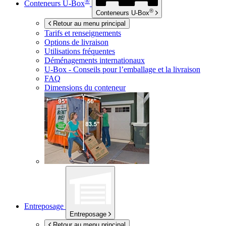
®
Conteneurs
U-Box
®
Conteneurs
U-Box
Retour au menu principal
Tarifs et renseignements
Options de livraison
Utilisations fréquentes
Déménagements internationaux
U-Box -
Conseils pour l’emballage et la livraison
FAQ
Dimensions du conteneur
Entreposage
Entreposage
Retour au menu principal