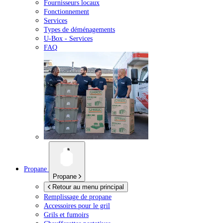
Fournisseurs locaux
Fonctionnement
Services
Types de déménagements
U-Box -
Services
FAQ
Propane
Propane
Retour au menu principal
Remplissage de propane
Accessoires pour le gril
Grils et fumoirs