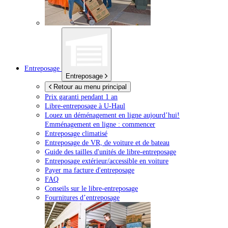
Entreposage
Entreposage
Retour au menu principal
Prix garanti pendant 1 an
Libre-entreposage à
U-Haul
Louez un déménagement en ligne aujourd’hui!
Emménagement en ligne : commencer
Entreposage climatisé
Entreposage de VR, de voiture et de bateau
Guide des tailles d'unités de libre-entreposage
Entreposage extérieur/accessible en voiture
Payer ma facture d'entreposage
FAQ
Conseils sur le libre-entreposage
Fournitures d’entreposage