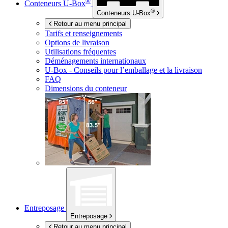
®
Conteneurs
U-Box
®
Conteneurs
U-Box
Retour au menu principal
Tarifs et renseignements
Options de livraison
Utilisations fréquentes
Déménagements internationaux
U-Box -
Conseils pour l’emballage et la livraison
FAQ
Dimensions du conteneur
Entreposage
Entreposage
Retour au menu principal