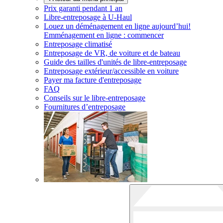
Prix garanti pendant 1 an
Libre-entreposage à
U-Haul
Louez un déménagement en ligne aujourd’hui!
Emménagement en ligne : commencer
Entreposage climatisé
Entreposage de VR, de voiture et de bateau
Guide des tailles d'unités de libre-entreposage
Entreposage extérieur/accessible en voiture
Payer ma facture d'entreposage
FAQ
Conseils sur le libre-entreposage
Fournitures d’entreposage