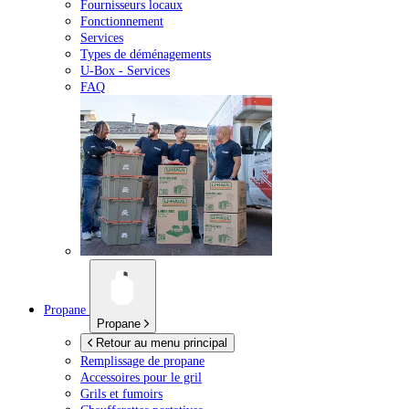
Fournisseurs locaux
Fonctionnement
Services
Types de déménagements
U-Box -
Services
FAQ
Propane
Propane
Retour au menu principal
Remplissage de propane
Accessoires pour le gril
Grils et fumoirs