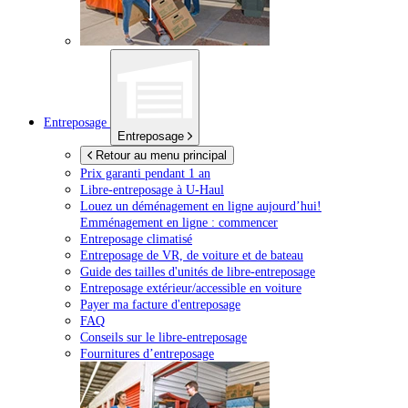
Entreposage
Entreposage
Retour au menu principal
Prix garanti pendant 1 an
Libre-entreposage à
U-Haul
Louez un déménagement en ligne aujourd’hui!
Emménagement en ligne : commencer
Entreposage climatisé
Entreposage de VR, de voiture et de bateau
Guide des tailles d'unités de libre-entreposage
Entreposage extérieur/accessible en voiture
Payer ma facture d'entreposage
FAQ
Conseils sur le libre-entreposage
Fournitures d’entreposage