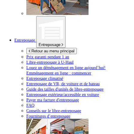
Entreposage
Entreposage
Retour au menu principal
Prix garanti pendant 1 an
Libre-entreposage à
U-Haul
Louez un déménagement en ligne aujourd’hui!
Emménagement en ligne : commencer
Entreposage climatisé
Entreposage de VR, de voiture et de bateau
Guide des tailles d'unités de libre-entreposage
Entreposage extérieur/accessible en voiture
Payer ma facture d'entreposage
FAQ
Conseils sur le libre-entreposage
Fournitures d’entreposage