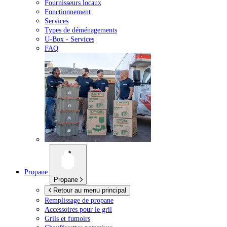
Fournisseurs locaux
Fonctionnement
Services
Types de déménagements
U-Box -
Services
FAQ
Propane
Propane
Retour au menu principal
Remplissage de propane
Accessoires pour le gril
Grils et fumoirs