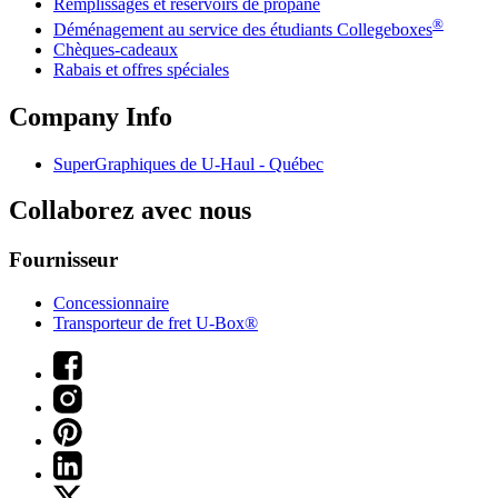
Remplissages et réservoirs de propane
®
Déménagement au service des étudiants Collegeboxes
Chèques-cadeaux
Rabais et offres spéciales
Company Info
SuperGraphiques de
U-Haul
- Québec
Collaborez avec nous
Fournisseur
Concessionnaire
Transporteur de fret U-Box®