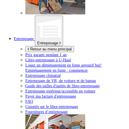
Entreposage
Entreposage
Retour au menu principal
Prix garanti pendant 1 an
Libre-entreposage à
U-Haul
Louez un déménagement en ligne aujourd’hui!
Emménagement en ligne : commencer
Entreposage climatisé
Entreposage de VR, de voiture et de bateau
Guide des tailles d'unités de libre-entreposage
Entreposage extérieur/accessible en voiture
Payer ma facture d'entreposage
FAQ
Conseils sur le libre-entreposage
Fournitures d’entreposage