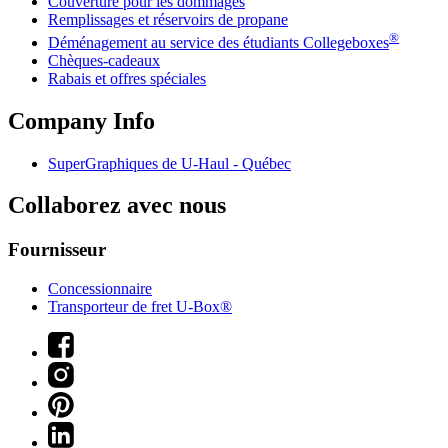
Couverture pour les dommages
Remplissages et réservoirs de propane
®
Déménagement au service des étudiants Collegeboxes
Chèques-cadeaux
Rabais et offres spéciales
Company Info
SuperGraphiques de
U-Haul
- Québec
Collaborez avec nous
Fournisseur
Concessionnaire
Transporteur de fret U-Box®