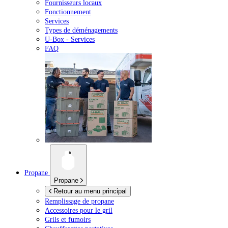
Fournisseurs locaux
Fonctionnement
Services
Types de déménagements
U-Box -
Services
FAQ
Propane
Propane
Retour au menu principal
Remplissage de propane
Accessoires pour le gril
Grils et fumoirs