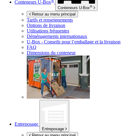
®
Conteneurs
U-Box
®
Conteneurs
U-Box
Retour au menu principal
Tarifs et renseignements
Options de livraison
Utilisations fréquentes
Déménagements internationaux
U-Box -
Conseils pour l’emballage et la livraison
FAQ
Dimensions du conteneur
Entreposage
Entreposage
Retour au menu principal