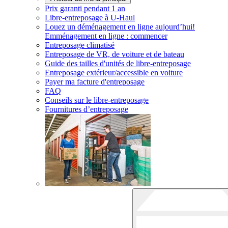
Prix garanti pendant 1 an
Libre-entreposage à
U-Haul
Louez un déménagement en ligne aujourd’hui!
Emménagement en ligne : commencer
Entreposage climatisé
Entreposage de VR, de voiture et de bateau
Guide des tailles d'unités de libre-entreposage
Entreposage extérieur/accessible en voiture
Payer ma facture d'entreposage
FAQ
Conseils sur le libre-entreposage
Fournitures d’entreposage