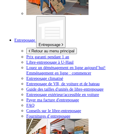
Entreposage
Entreposage
Retour au menu principal
Prix garanti pendant 1 an
Libre-entreposage à
U-Haul
Louez un déménagement en ligne aujourd’hui!
Emménagement en ligne : commencer
Entreposage climatisé
Entreposage de VR, de voiture et de bateau
Guide des tailles d'unités de libre-entreposage
Entreposage extérieur/accessible en voiture
Payer ma facture d'entreposage
FAQ
Conseils sur le libre-entreposage
Fournitures d’entreposage