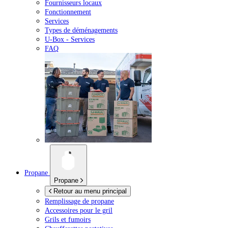
Fournisseurs locaux
Fonctionnement
Services
Types de déménagements
U-Box -
Services
FAQ
Propane
Propane
Retour au menu principal
Remplissage de propane
Accessoires pour le gril
Grils et fumoirs