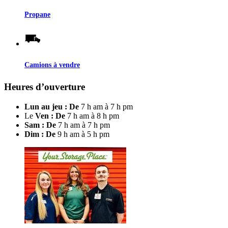
Propane
Camions à vendre
Heures d’ouverture
Lun au jeu : De
7 h am à 7 h pm
Le
Ven : De
7 h am à 8 h pm
Sam : De
7 h am à 7 h pm
Dim : De
9 h am à 5 h pm