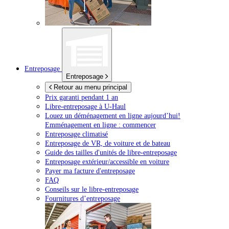
Entreposage
Entreposage
Retour au menu principal
Prix garanti pendant 1 an
Libre-entreposage à
U-Haul
Louez un déménagement en ligne aujourd’hui!
Emménagement en ligne : commencer
Entreposage climatisé
Entreposage de VR, de voiture et de bateau
Guide des tailles d'unités de libre-entreposage
Entreposage extérieur/accessible en voiture
Payer ma facture d'entreposage
FAQ
Conseils sur le libre-entreposage
Fournitures d’entreposage