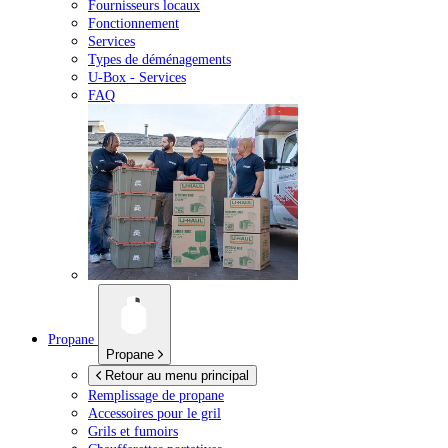
Fournisseurs locaux
Fonctionnement
Services
Types de déménagements
U-Box -
Services
FAQ
Propane
Propane
Retour au menu principal
Remplissage de propane
Accessoires pour le gril
Grils et fumoirs