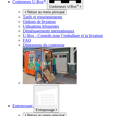
®
Conteneurs
U-Box
®
Conteneurs
U-Box
Retour au menu principal
Tarifs et renseignements
Options de livraison
Utilisations fréquentes
Déménagements internationaux
U-Box -
Conseils pour l’emballage et la livraison
FAQ
Dimensions du conteneur
Entreposage
Entreposage
Retour au menu principal