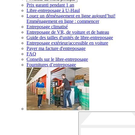
Prix garanti pendant 1 an
Libre-entreposage à
U-Haul
Louez un déménagement en ligne aujourd’hui!
Emménagement en ligne : commencer
Entreposage climatisé
Entreposage de VR, de voiture et de bateau
Guide des tailles d'unités de libre-entreposage
Entreposage extérieur/accessible en voiture
Payer ma facture d'entreposage
FAQ
Conseils sur le libre-entreposage
Fournitures d’entreposage