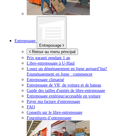
Entreposage
Entreposage
Retour au menu principal
Prix garanti pendant 1 an
Libre-entreposage à
U-Haul
Louez un déménagement en ligne aujourd’hui!
Emménagement en ligne : commencer
Entreposage climatisé
Entreposage de VR, de voiture et de bateau
Guide des tailles d'unités de libre-entreposage
Entreposage extérieur/accessible en voiture
Payer ma facture d'entreposage
FAQ
Conseils sur le libre-entreposage
Fournitures d’entreposage