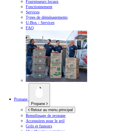
Fournisseurs locaux
Fonctionnement
Services
Types de déménagements
U-Box -
Services
FAQ
Propane
Propane
Retour au menu principal
Remplissage de propane
Accessoires pour le gril
Grils et fumoirs