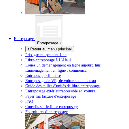
Entreposage
Entreposage
Retour au menu principal
Prix garanti pendant 1 an
Libre-entreposage à
U-Haul
Louez un déménagement en ligne aujourd’hui!
Emménagement en ligne : commencer
Entreposage climatisé
Entreposage de VR, de voiture et de bateau
Guide des tailles d'unités de libre-entreposage
Entreposage extérieur/accessible en voiture
Payer ma facture d'entreposage
FAQ
Conseils sur le libre-entreposage
Fournitures d’entreposage