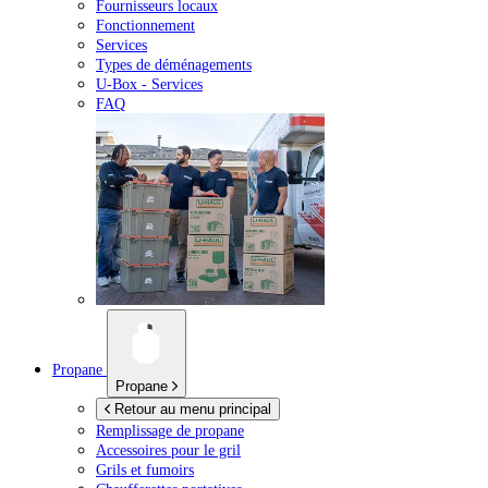
Fournisseurs locaux
Fonctionnement
Services
Types de déménagements
U-Box -
Services
FAQ
Propane
Propane
Retour au menu principal
Remplissage de propane
Accessoires pour le gril
Grils et fumoirs