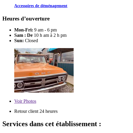
Accessoires de déménagement
Heures d’ouverture
Mon-Fri:
9 am - 6 pm
Sam : De
10 h am à 2 h pm
Sun:
Closed
Voir
Photos
Retour client 24 heures
Services dans cet établissement :