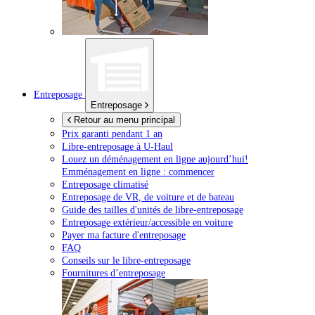
Entreposage
Entreposage
Retour au menu principal
Prix garanti pendant 1 an
Libre-entreposage à
U-Haul
Louez un déménagement en ligne aujourd’hui!
Emménagement en ligne : commencer
Entreposage climatisé
Entreposage de VR, de voiture et de bateau
Guide des tailles d'unités de libre-entreposage
Entreposage extérieur/accessible en voiture
Payer ma facture d'entreposage
FAQ
Conseils sur le libre-entreposage
Fournitures d’entreposage