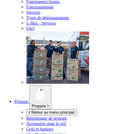
Fournisseurs locaux
Fonctionnement
Services
Types de déménagements
U-Box -
Services
FAQ
Propane
Propane
Retour au menu principal
Remplissage de propane
Accessoires pour le gril
Grils et fumoirs