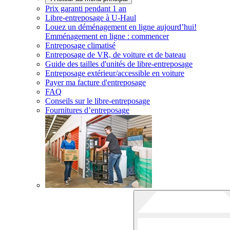
Prix garanti pendant 1 an
Libre-entreposage à
U-Haul
Louez un déménagement en ligne aujourd’hui!
Emménagement en ligne : commencer
Entreposage climatisé
Entreposage de VR, de voiture et de bateau
Guide des tailles d'unités de libre-entreposage
Entreposage extérieur/accessible en voiture
Payer ma facture d'entreposage
FAQ
Conseils sur le libre-entreposage
Fournitures d’entreposage