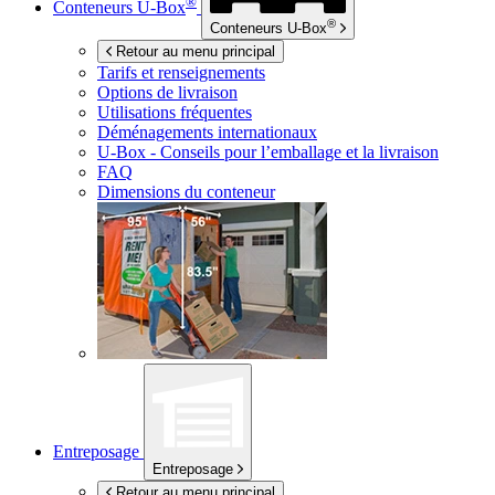
®
Conteneurs
U-Box
®
Conteneurs
U-Box
Retour au menu principal
Tarifs et renseignements
Options de livraison
Utilisations fréquentes
Déménagements internationaux
U-Box -
Conseils pour l’emballage et la livraison
FAQ
Dimensions du conteneur
Entreposage
Entreposage
Retour au menu principal