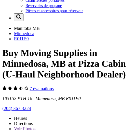
Chaufferettes portatives
Réservoirs de propane
Pièces et accessoires pour réservoir
Manitoba
MB
Minnedosa
R0J1E0
Buy Moving Supplies in
Minnedosa, MB at Pizza Cabin
(U-Haul Neighborhood Dealer)
7 évaluations
103152 PTH 16 Minnedosa, MB R0J1E0
(204) 867-3224
Heures
Directions
Voir
Photos