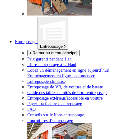
Entreposage
Entreposage
Retour au menu principal
Prix garanti pendant 1 an
Libre-entreposage à
U-Haul
Louez un déménagement en ligne aujourd’hui!
Emménagement en ligne : commencer
Entreposage climatisé
Entreposage de VR, de voiture et de bateau
Guide des tailles d'unités de libre-entreposage
Entreposage extérieur/accessible en voiture
Payer ma facture d'entreposage
FAQ
Conseils sur le libre-entreposage
Fournitures d’entreposage