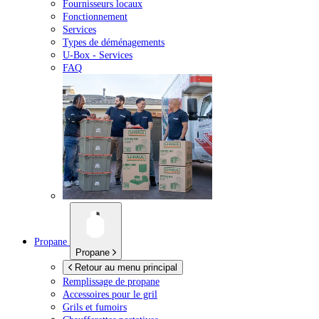
Fournisseurs locaux
Fonctionnement
Services
Types de déménagements
U-Box -
Services
FAQ
Propane
Propane
Retour au menu principal
Remplissage de propane
Accessoires pour le gril
Grils et fumoirs