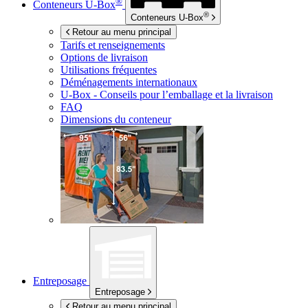
®
Conteneurs
U-Box
®
Conteneurs
U-Box
Retour au menu principal
Tarifs et renseignements
Options de livraison
Utilisations fréquentes
Déménagements internationaux
U-Box -
Conseils pour l’emballage et la livraison
FAQ
Dimensions du conteneur
Entreposage
Entreposage
Retour au menu principal