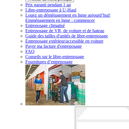
Prix garanti pendant 1 an
Libre-entreposage à
U-Haul
Louez un déménagement en ligne aujourd’hui!
Emménagement en ligne : commencer
Entreposage climatisé
Entreposage de VR, de voiture et de bateau
Guide des tailles d'unités de libre-entreposage
Entreposage extérieur/accessible en voiture
Payer ma facture d'entreposage
FAQ
Conseils sur le libre-entreposage
Fournitures d’entreposage