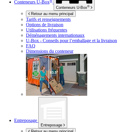
®
Conteneurs
U-Box
®
Conteneurs
U-Box
Retour au menu principal
Tarifs et renseignements
Options de livraison
Utilisations fréquentes
Déménagements internationaux
U-Box -
Conseils pour l’emballage et la livraison
FAQ
Dimensions du conteneur
Entreposage
Entreposage
Retour au menu principal