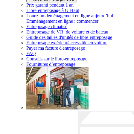
Prix garanti pendant 1 an
Libre-entreposage à
U-Haul
Louez un déménagement en ligne aujourd’hui!
Emménagement en ligne : commencer
Entreposage climatisé
Entreposage de VR, de voiture et de bateau
Guide des tailles d'unités de libre-entreposage
Entreposage extérieur/accessible en voiture
Payer ma facture d'entreposage
FAQ
Conseils sur le libre-entreposage
Fournitures d’entreposage