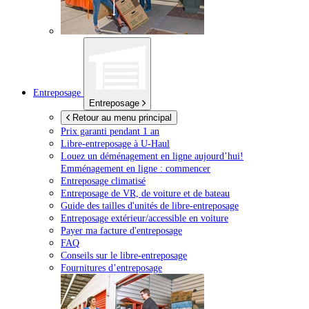
Entreposage
Entreposage
Retour au menu principal
Prix garanti pendant 1 an
Libre-entreposage à
U-Haul
Louez un déménagement en ligne aujourd’hui!
Emménagement en ligne : commencer
Entreposage climatisé
Entreposage de VR, de voiture et de bateau
Guide des tailles d'unités de libre-entreposage
Entreposage extérieur/accessible en voiture
Payer ma facture d'entreposage
FAQ
Conseils sur le libre-entreposage
Fournitures d’entreposage