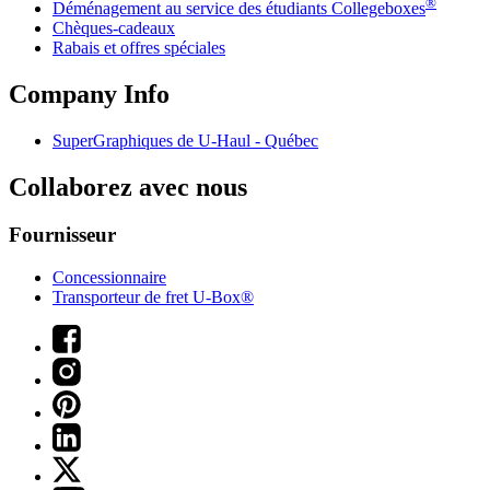
®
Déménagement au service des étudiants Collegeboxes
Chèques-cadeaux
Rabais et offres spéciales
Company Info
SuperGraphiques de
U-Haul
- Québec
Collaborez avec nous
Fournisseur
Concessionnaire
Transporteur de fret U-Box®