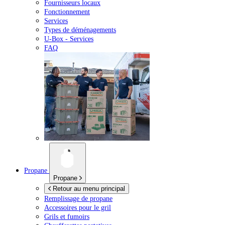
Fournisseurs locaux
Fonctionnement
Services
Types de déménagements
U-Box -
Services
FAQ
Propane
Propane
Retour au menu principal
Remplissage de propane
Accessoires pour le gril
Grils et fumoirs