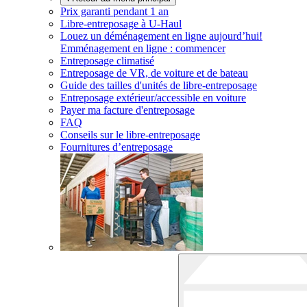
Prix garanti pendant 1 an
Libre-entreposage à
U-Haul
Louez un déménagement en ligne aujourd’hui!
Emménagement en ligne : commencer
Entreposage climatisé
Entreposage de VR, de voiture et de bateau
Guide des tailles d'unités de libre-entreposage
Entreposage extérieur/accessible en voiture
Payer ma facture d'entreposage
FAQ
Conseils sur le libre-entreposage
Fournitures d’entreposage