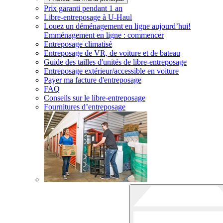
Prix garanti pendant 1 an
Libre-entreposage à
U-Haul
Louez un déménagement en ligne aujourd’hui!
Emménagement en ligne : commencer
Entreposage climatisé
Entreposage de VR, de voiture et de bateau
Guide des tailles d'unités de libre-entreposage
Entreposage extérieur/accessible en voiture
Payer ma facture d'entreposage
FAQ
Conseils sur le libre-entreposage
Fournitures d’entreposage