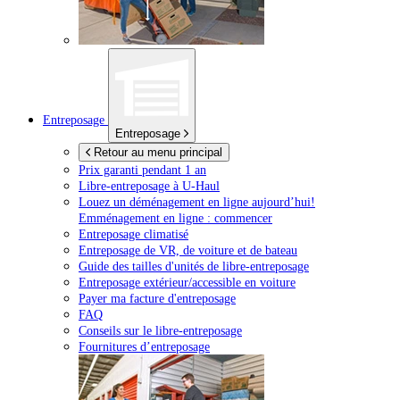
Entreposage
Entreposage
Retour au menu principal
Prix garanti pendant 1 an
Libre-entreposage à
U-Haul
Louez un déménagement en ligne aujourd’hui!
Emménagement en ligne : commencer
Entreposage climatisé
Entreposage de VR, de voiture et de bateau
Guide des tailles d'unités de libre-entreposage
Entreposage extérieur/accessible en voiture
Payer ma facture d'entreposage
FAQ
Conseils sur le libre-entreposage
Fournitures d’entreposage