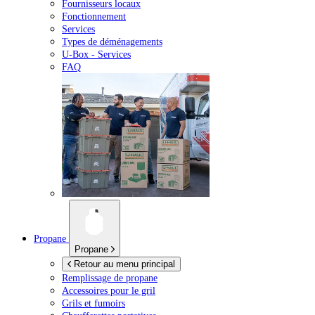
Fournisseurs locaux
Fonctionnement
Services
Types de déménagements
U-Box -
Services
FAQ
Propane
Propane
Retour au menu principal
Remplissage de propane
Accessoires pour le gril
Grils et fumoirs