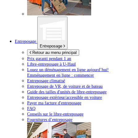
Entreposage
Entreposage
Retour au menu principal
Prix garanti pendant 1 an
Libre-entreposage à
U-Haul
Louez un déménagement en ligne aujourd’hui!
Emménagement en ligne : commencer
Entreposage climatisé
Entreposage de VR, de voiture et de bateau
Guide des tailles d'unités de libre-entreposage
Entreposage extérieur/accessible en voiture
Payer ma facture d'entreposage
FAQ
Conseils sur le libre-entreposage
Fournitures d’entreposage