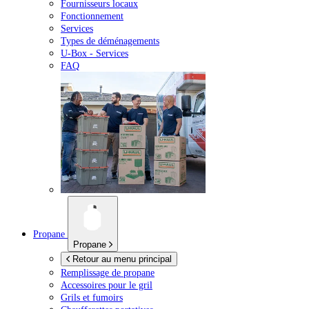
Fournisseurs locaux
Fonctionnement
Services
Types de déménagements
U-Box -
Services
FAQ
Propane
Propane
Retour au menu principal
Remplissage de propane
Accessoires pour le gril
Grils et fumoirs