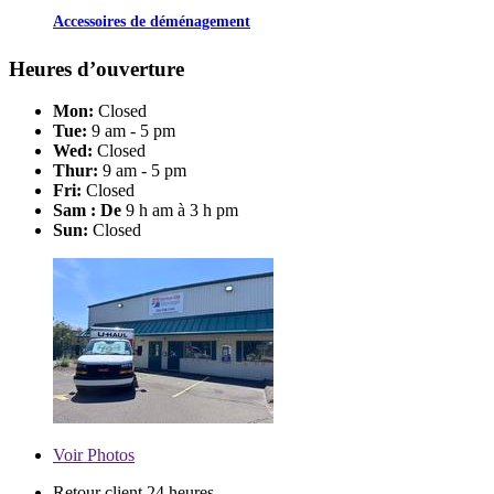
Accessoires de déménagement
Heures d’ouverture
Mon:
Closed
Tue:
9 am - 5 pm
Wed:
Closed
Thur:
9 am - 5 pm
Fri:
Closed
Sam : De
9 h am à 3 h pm
Sun:
Closed
Voir
Photos
Retour client 24 heures