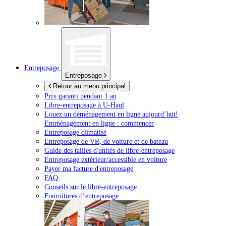
Entreposage
Entreposage
Retour au menu principal
Prix garanti pendant 1 an
Libre-entreposage à
U-Haul
Louez un déménagement en ligne aujourd’hui!
Emménagement en ligne : commencer
Entreposage climatisé
Entreposage de VR, de voiture et de bateau
Guide des tailles d'unités de libre-entreposage
Entreposage extérieur/accessible en voiture
Payer ma facture d'entreposage
FAQ
Conseils sur le libre-entreposage
Fournitures d’entreposage