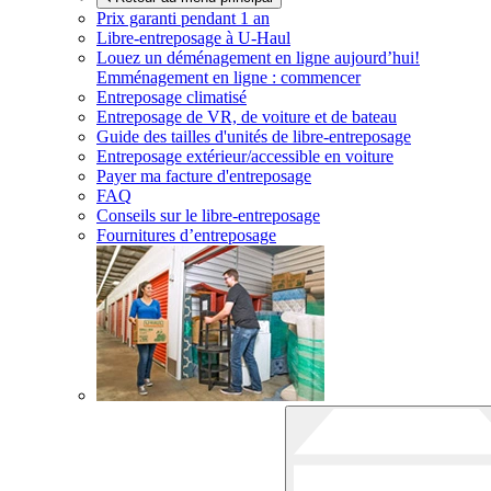
Prix garanti pendant 1 an
Libre-entreposage à
U-Haul
Louez un déménagement en ligne aujourd’hui!
Emménagement en ligne : commencer
Entreposage climatisé
Entreposage de VR, de voiture et de bateau
Guide des tailles d'unités de libre-entreposage
Entreposage extérieur/accessible en voiture
Payer ma facture d'entreposage
FAQ
Conseils sur le libre-entreposage
Fournitures d’entreposage