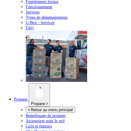
Fournisseurs locaux
Fonctionnement
Services
Types de déménagements
U-Box -
Services
FAQ
Propane
Propane
Retour au menu principal
Remplissage de propane
Accessoires pour le gril
Grils et fumoirs