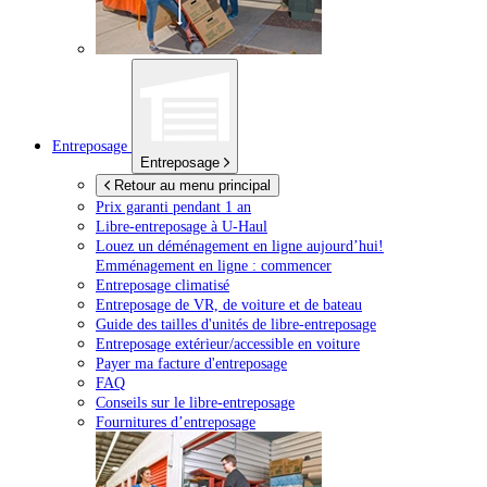
Entreposage
Entreposage
Retour au menu principal
Prix garanti pendant 1 an
Libre-entreposage à
U-Haul
Louez un déménagement en ligne aujourd’hui!
Emménagement en ligne : commencer
Entreposage climatisé
Entreposage de VR, de voiture et de bateau
Guide des tailles d'unités de libre-entreposage
Entreposage extérieur/accessible en voiture
Payer ma facture d'entreposage
FAQ
Conseils sur le libre-entreposage
Fournitures d’entreposage