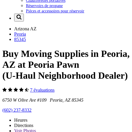
Chaufferettes portatives
Réservoirs de propane
Pièces et accessoires pour réservoir
Arizona
AZ
Peoria
85345
Buy Moving Supplies in Peoria,
AZ at Peoria Pawn
(U-Haul Neighborhood Dealer)
7 évaluations
6750 W Olive Ave #109 Peoria, AZ 85345
(602) 237-8332
Heures
Directions
Voir
Photos