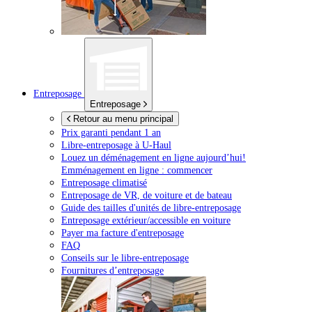
Entreposage
Entreposage
Retour au menu principal
Prix garanti pendant 1 an
Libre-entreposage à
U-Haul
Louez un déménagement en ligne aujourd’hui!
Emménagement en ligne : commencer
Entreposage climatisé
Entreposage de VR, de voiture et de bateau
Guide des tailles d'unités de libre-entreposage
Entreposage extérieur/accessible en voiture
Payer ma facture d'entreposage
FAQ
Conseils sur le libre-entreposage
Fournitures d’entreposage