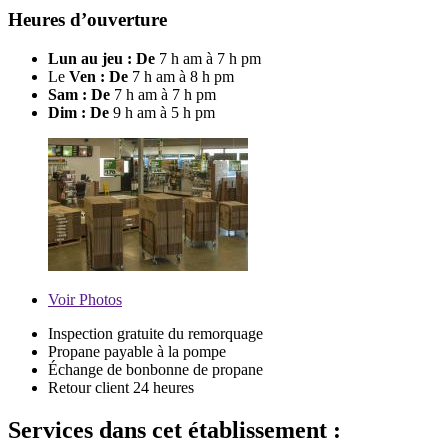
Heures d’ouverture
Lun au jeu : De
7 h am à 7 h pm
Le
Ven : De
7 h am à 8 h pm
Sam : De
7 h am à 7 h pm
Dim : De
9 h am à 5 h pm
Voir
Photos
Inspection gratuite du remorquage
Propane payable à la pompe
Échange de bonbonne de propane
Retour client 24 heures
Services dans cet établissement :