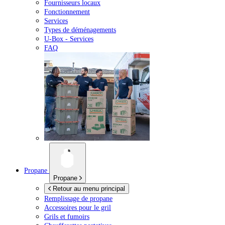
Fournisseurs locaux
Fonctionnement
Services
Types de déménagements
U-Box -
Services
FAQ
Propane
Propane
Retour au menu principal
Remplissage de propane
Accessoires pour le gril
Grils et fumoirs