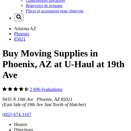
Chaufferettes portatives
Réservoirs de propane
Pièces et accessoires pour réservoir
Arizona
AZ
Phoenix
85021
Buy Moving Supplies in
Phoenix, AZ at U-Haul at 19th
Ave
2 696 évaluations
9435 N 19th Ave Phoenix, AZ 85021
(East Side of 19th Ave Just North of Hatcher)
(602) 674-3167
Heures
Directions