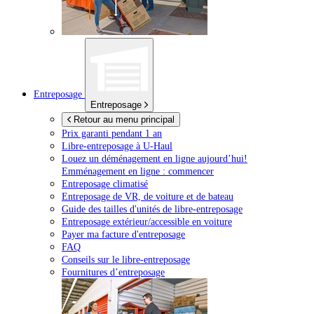
Entreposage
Entreposage
Retour au menu principal
Prix garanti pendant 1 an
Libre-entreposage à
U-Haul
Louez un déménagement en ligne aujourd’hui!
Emménagement en ligne : commencer
Entreposage climatisé
Entreposage de VR, de voiture et de bateau
Guide des tailles d'unités de libre-entreposage
Entreposage extérieur/accessible en voiture
Payer ma facture d'entreposage
FAQ
Conseils sur le libre-entreposage
Fournitures d’entreposage