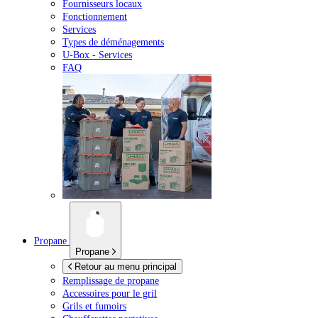
Fournisseurs locaux
Fonctionnement
Services
Types de déménagements
U-Box -
Services
FAQ
Propane
Propane
Retour au menu principal
Remplissage de propane
Accessoires pour le gril
Grils et fumoirs