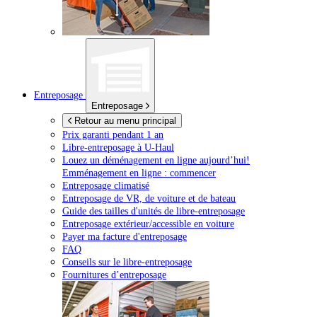
Entreposage
Entreposage
Retour au menu principal
Prix garanti pendant 1 an
Libre-entreposage à
U-Haul
Louez un déménagement en ligne aujourd’hui!
Emménagement en ligne : commencer
Entreposage climatisé
Entreposage de VR, de voiture et de bateau
Guide des tailles d'unités de libre-entreposage
Entreposage extérieur/accessible en voiture
Payer ma facture d'entreposage
FAQ
Conseils sur le libre-entreposage
Fournitures d’entreposage