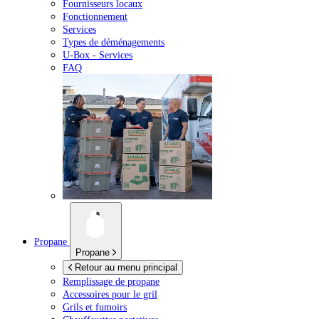
Fournisseurs locaux
Fonctionnement
Services
Types de déménagements
U-Box -
Services
FAQ
Propane
Propane
Retour au menu principal
Remplissage de propane
Accessoires pour le gril
Grils et fumoirs