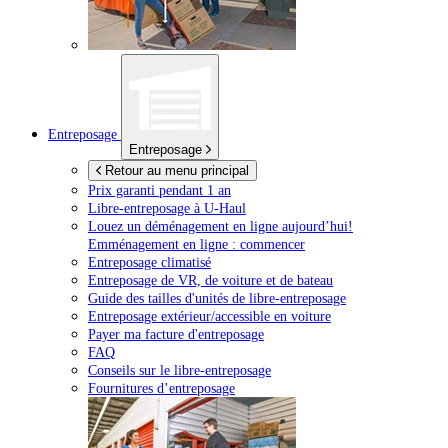
Entreposage
Entreposage
Retour au menu principal
Prix garanti pendant 1 an
Libre-entreposage à
U-Haul
Louez un déménagement en ligne aujourd’hui!
Emménagement en ligne : commencer
Entreposage climatisé
Entreposage de VR, de voiture et de bateau
Guide des tailles d'unités de libre-entreposage
Entreposage extérieur/accessible en voiture
Payer ma facture d'entreposage
FAQ
Conseils sur le libre-entreposage
Fournitures d’entreposage