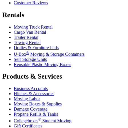
Customer Reviews
Rentals
Moving Truck Rental
Cargo Van Rental
Trailer Rental
Towing Rental
Dollies & Furniture Pads
®
U-Box
Moving & Storage Containers
Self-Storage Units
Reusable Plastic Moving Boxes
Products & Services
Business Accounts
Hitches & Accessories
Moving Labor
Moving Boxes & Supplies
Damage Coverage
Propane Refills & Tanks
®
Collegeboxes
Student Moving
Gift Certificates