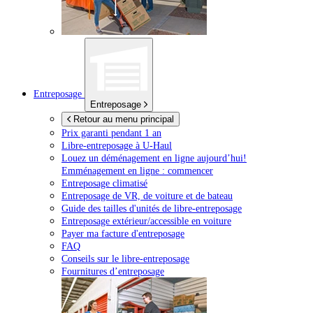
Entreposage
Entreposage
Retour au menu principal
Prix garanti pendant 1 an
Libre-entreposage à
U-Haul
Louez un déménagement en ligne aujourd’hui!
Emménagement en ligne : commencer
Entreposage climatisé
Entreposage de VR, de voiture et de bateau
Guide des tailles d'unités de libre-entreposage
Entreposage extérieur/accessible en voiture
Payer ma facture d'entreposage
FAQ
Conseils sur le libre-entreposage
Fournitures d’entreposage