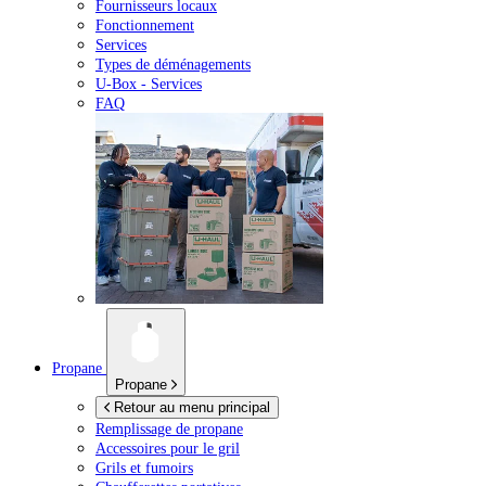
Fournisseurs locaux
Fonctionnement
Services
Types de déménagements
U-Box -
Services
FAQ
Propane
Propane
Retour au menu principal
Remplissage de propane
Accessoires pour le gril
Grils et fumoirs