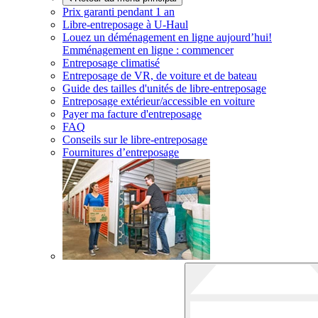
Prix garanti pendant 1 an
Libre-entreposage à
U-Haul
Louez un déménagement en ligne aujourd’hui!
Emménagement en ligne : commencer
Entreposage climatisé
Entreposage de VR, de voiture et de bateau
Guide des tailles d'unités de libre-entreposage
Entreposage extérieur/accessible en voiture
Payer ma facture d'entreposage
FAQ
Conseils sur le libre-entreposage
Fournitures d’entreposage