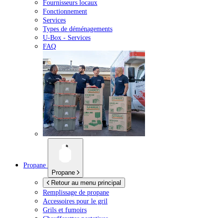
Fournisseurs locaux
Fonctionnement
Services
Types de déménagements
U-Box -
Services
FAQ
Propane
Propane
Retour au menu principal
Remplissage de propane
Accessoires pour le gril
Grils et fumoirs