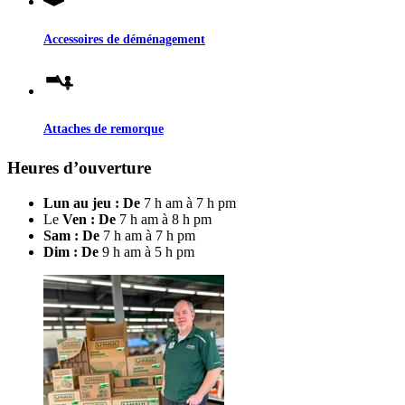
Accessoires de déménagement
Attaches de remorque
Heures d’ouverture
Lun au jeu : De
7 h am à 7 h pm
Le
Ven : De
7 h am à 8 h pm
Sam : De
7 h am à 7 h pm
Dim : De
9 h am à 5 h pm