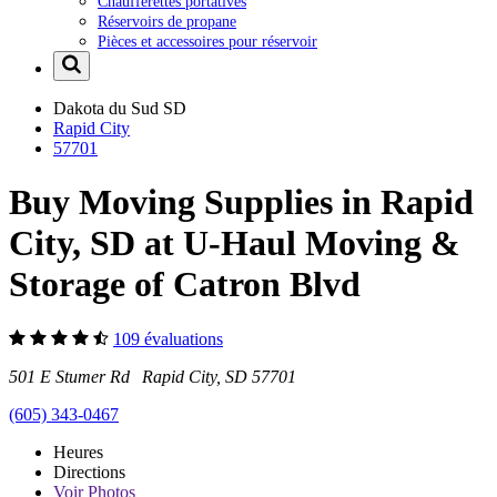
Chaufferettes portatives
Réservoirs de propane
Pièces et accessoires pour réservoir
Dakota du Sud
SD
Rapid City
57701
Buy Moving Supplies in Rapid
City, SD at U-Haul Moving &
Storage of Catron Blvd
109 évaluations
501 E Stumer Rd Rapid City, SD 57701
(605) 343-0467
Heures
Directions
Voir
Photos