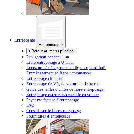
Entreposage
Entreposage
Retour au menu principal
Prix garanti pendant 1 an
Libre-entreposage à
U-Haul
Louez un déménagement en ligne aujourd’hui!
Emménagement en ligne : commencer
Entreposage climatisé
Entreposage de VR, de voiture et de bateau
Guide des tailles d'unités de libre-entreposage
Entreposage extérieur/accessible en voiture
Payer ma facture d'entreposage
FAQ
Conseils sur le libre-entreposage
Fournitures d’entreposage