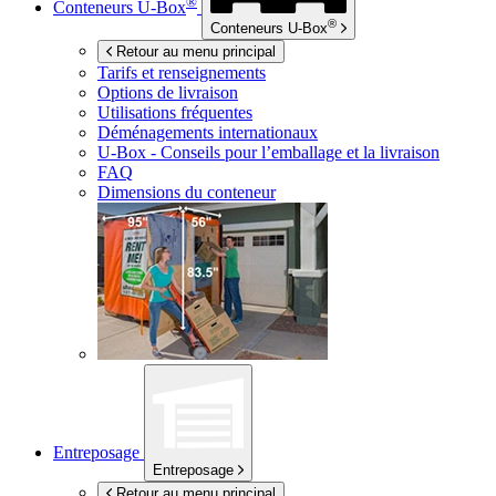
®
Conteneurs
U-Box
®
Conteneurs
U-Box
Retour au menu principal
Tarifs et renseignements
Options de livraison
Utilisations fréquentes
Déménagements internationaux
U-Box -
Conseils pour l’emballage et la livraison
FAQ
Dimensions du conteneur
Entreposage
Entreposage
Retour au menu principal