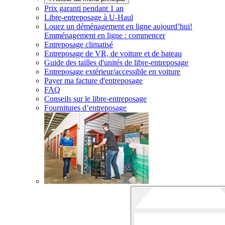
Prix garanti pendant 1 an
Libre-entreposage à
U-Haul
Louez un déménagement en ligne aujourd’hui!
Emménagement en ligne : commencer
Entreposage climatisé
Entreposage de VR, de voiture et de bateau
Guide des tailles d'unités de libre-entreposage
Entreposage extérieur/accessible en voiture
Payer ma facture d'entreposage
FAQ
Conseils sur le libre-entreposage
Fournitures d’entreposage