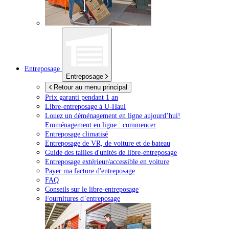
Entreposage
Entreposage
Retour au menu principal
Prix garanti pendant 1 an
Libre-entreposage à
U-Haul
Louez un déménagement en ligne aujourd’hui!
Emménagement en ligne : commencer
Entreposage climatisé
Entreposage de VR, de voiture et de bateau
Guide des tailles d'unités de libre-entreposage
Entreposage extérieur/accessible en voiture
Payer ma facture d'entreposage
FAQ
Conseils sur le libre-entreposage
Fournitures d’entreposage