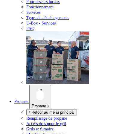
Fournisseurs locaux
Fonctionnement
Services
Types de déménagements
U-Box -
Services
FAQ
Propane
Propane
Retour au menu principal
Remplissage de propane
Accessoires pour le gril
Grils et fumoirs