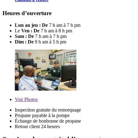
Heures d’ouverture
Lun au jeu : De
7 h am à 7 h pm
Le
Ven : De
7 h am à 8 h pm
Sam : De
7 h am à 7 h pm
Dim : De
9 h am à 5 h pm
Voir
Photos
Inspection gratuite du remorquage
Propane payable à la pompe
Échange de bonbonne de propane
Retour client 24 heures