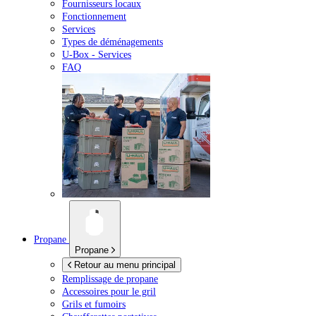
Fournisseurs locaux
Fonctionnement
Services
Types de déménagements
U-Box -
Services
FAQ
Propane
Propane
Retour au menu principal
Remplissage de propane
Accessoires pour le gril
Grils et fumoirs