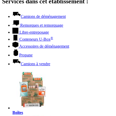
Services dans cet établissement :
Camions de déménagement
Remorques et remorquage
Libre-entreposage
®
Conteneurs
U-Box
Accessoires de déménagement
Propane
Camions à vendre
Boîtes