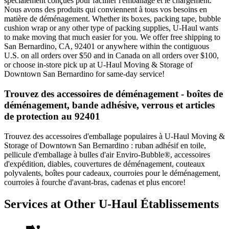
spécialement conçues pour faciliter l'emballage et le chargement.
Nous avons des produits qui conviennent à tous vos besoins en
matière de déménagement. Whether its boxes, packing tape, bubble
cushion wrap or any other type of packing supplies, U-Haul wants
to make moving that much easier for you. We offer free shipping to
San Bernardino, CA, 92401 or anywhere within the contiguous
U.S. on all orders over $50 and in Canada on all orders over $100,
or choose in-store pick up at U-Haul Moving & Storage of
Downtown San Bernardino for same-day service!
Trouvez des accessoires de déménagement - boîtes de
déménagement, bande adhésive, verrous et articles
de protection au 92401
Trouvez des accessoires d'emballage populaires à U-Haul Moving &
Storage of Downtown San Bernardino : ruban adhésif en toile,
pellicule d'emballage à bulles d'air Enviro-Bubble®, accessoires
d'expédition, diables, couvertures de déménagement, couteaux
polyvalents, boîtes pour cadeaux, courroies pour le déménagement,
courroies à fourche d'avant-bras, cadenas et plus encore!
Services at Other
U-Haul
Établissements