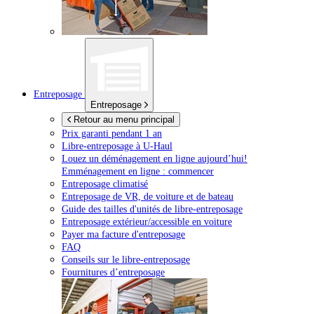
Entreposage
Entreposage
Retour au menu principal
Prix garanti pendant 1 an
Libre-entreposage à
U-Haul
Louez un déménagement en ligne aujourd’hui!
Emménagement en ligne : commencer
Entreposage climatisé
Entreposage de VR, de voiture et de bateau
Guide des tailles d'unités de libre-entreposage
Entreposage extérieur/accessible en voiture
Payer ma facture d'entreposage
FAQ
Conseils sur le libre-entreposage
Fournitures d’entreposage