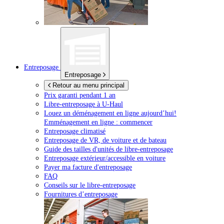
Entreposage
Entreposage
Retour au menu principal
Prix garanti pendant 1 an
Libre-entreposage à
U-Haul
Louez un déménagement en ligne aujourd’hui!
Emménagement en ligne : commencer
Entreposage climatisé
Entreposage de VR, de voiture et de bateau
Guide des tailles d'unités de libre-entreposage
Entreposage extérieur/accessible en voiture
Payer ma facture d'entreposage
FAQ
Conseils sur le libre-entreposage
Fournitures d’entreposage